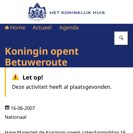
Naar de homepage van Het Koninklijk Huis
Home
Actueel
Agenda
Vu
Koningin opent
Betuweroute
Let op!
Deze activiteit heeft al plaatsgevonden.
16-06-2007
Nationaal
Hare Majesteit de Koningin opent zaterdagmiddag 16