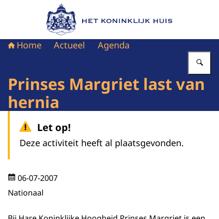
Naar de homepage van Het Koninklijk Huis
Home
Actueel
Agenda
Vu
Prinses Margriet last van
hernia
Let op!
Deze activiteit heeft al plaatsgevonden.
06-07-2007
Nationaal
Bij Hare Koninklijke Hoogheid Prinses Margriet is een