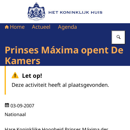
Naar de homepage van Het Koninklijk Huis
Home
Actueel
Agenda
Vu
Prinses Máxima opent De
Kamers
Let op!
Deze activiteit heeft al plaatsgevonden.
03-09-2007
Nationaal
Hare Koninklijke Hoogheid Prinses Máxima der