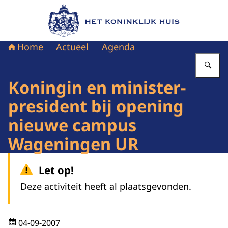
Naar de homepage van Het Koninklijk Huis
Home
Actueel
Agenda
Vu
Koningin en minister-
president bij opening
nieuwe campus
Wageningen UR
Let op!
Deze activiteit heeft al plaatsgevonden.
04-09-2007