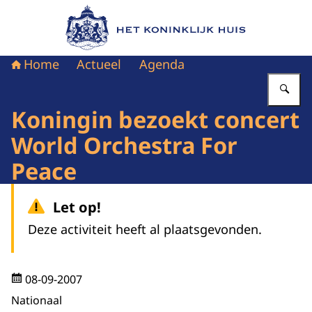
Naar de homepage van Het Koninklijk Huis
Home
Actueel
Agenda
Vu
Koningin bezoekt concert
World Orchestra For
Peace
Let op!
Deze activiteit heeft al plaatsgevonden.
08-09-2007
Nationaal