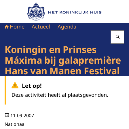
Naar de homepage van Het Koninklijk Huis
Home
Actueel
Agenda
Vu
Koningin en Prinses
Máxima bij galapremière
Hans van Manen Festival
Let op!
Deze activiteit heeft al plaatsgevonden.
11-09-2007
Nationaal