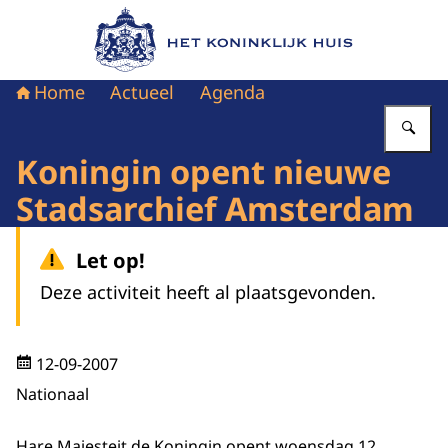
Naar de homepage van Het Koninklijk Huis
Home
Actueel
Agenda
Vu
Koningin opent nieuwe
Stadsarchief Amsterdam
Let op!
Deze activiteit heeft al plaatsgevonden.
12-09-2007
Nationaal
Hare Majesteit de Koningin opent woensdag 12