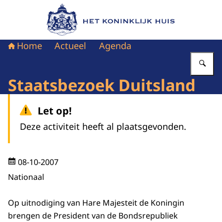
Naar de homepage van Het Koninklijk Huis
Home
Actueel
Agenda
Vu
Staatsbezoek Duitsland
Let op!
Deze activiteit heeft al plaatsgevonden.
08-10-2007
Nationaal
Op uitnodiging van Hare Majesteit de Koningin
brengen de President van de Bondsrepubliek