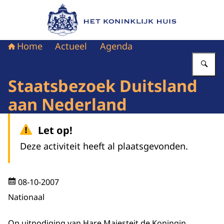
Naar de homepage van Het Koninklijk Huis
Home
Actueel
Agenda
Vu
Staatsbezoek Duitsland
aan Nederland
Let op!
Deze activiteit heeft al plaatsgevonden.
08-10-2007
Nationaal
Op uitnodiging van Hare Majesteit de Koningin