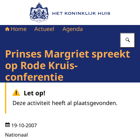
Naar de homepage van Het Koninklijk Huis
Home
Actueel
Agenda
Vu
Prinses Margriet spreekt
op Rode Kruis-
conferentie
Let op!
Deze activiteit heeft al plaatsgevonden.
19-10-2007
Nationaal