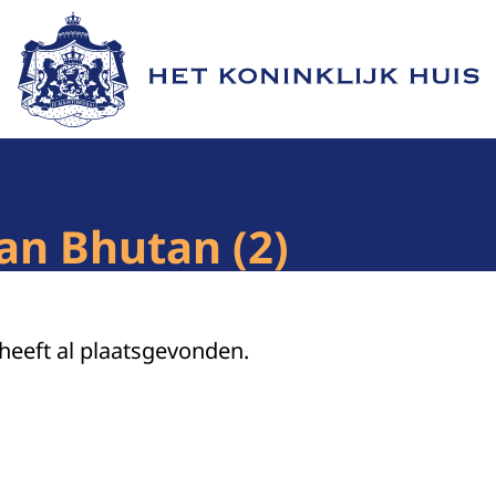
Naar de homepage van Het Koninklijk Huis
aan Bhutan (2)
 heeft al plaatsgevonden.