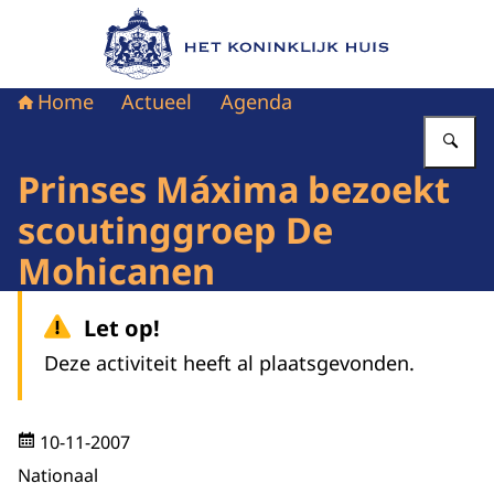
Naar de homepage van Het Koninklijk Huis
Home
Actueel
Agenda
Vu
Prinses Máxima bezoekt
scoutinggroep De
Mohicanen
Let op!
Deze activiteit heeft al plaatsgevonden.
10-11-2007
Nationaal