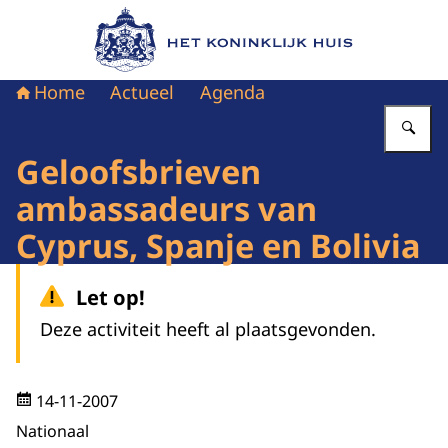
Naar de homepage van Het Koninklijk Huis
Home
Actueel
Agenda
Vu
Geloofsbrieven
ambassadeurs van
Cyprus, Spanje en Bolivia
Let op!
Deze activiteit heeft al plaatsgevonden.
14-11-2007
Nationaal