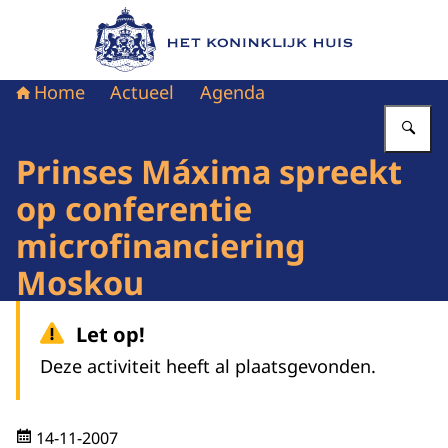
Naar de homepage van Het Koninklijk Huis
Home
Actueel
Agenda
Vu
Prinses Máxima spreekt
op conferentie
microfinanciering
Moskou
Let op!
Deze activiteit heeft al plaatsgevonden.
14-11-2007