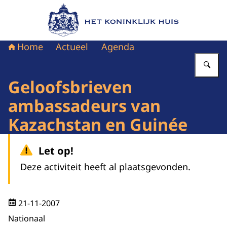
Naar de homepage van Het Koninklijk Huis
Home
Actueel
Agenda
Vu
Geloofsbrieven
ambassadeurs van
Kazachstan en Guinée
Let op!
Deze activiteit heeft al plaatsgevonden.
21-11-2007
Nationaal