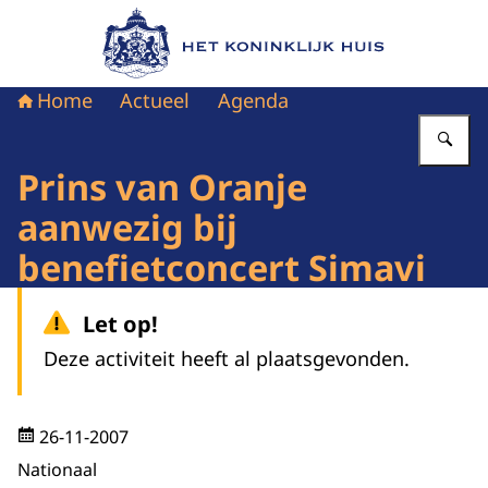
Naar de homepage van Het Koninklijk Huis
Home
Actueel
Agenda
Vu
Prins van Oranje
aanwezig bij
benefietconcert Simavi
Let op!
Deze activiteit heeft al plaatsgevonden.
26-11-2007
Nationaal