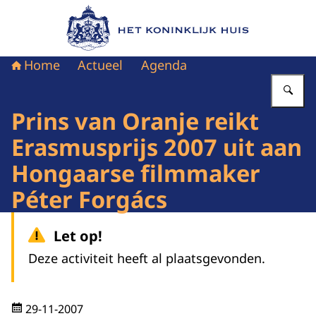
Naar de homepage van Het Koninklijk Huis
Home
Actueel
Agenda
Vu
Prins van Oranje reikt
Erasmusprijs 2007 uit aan
Hongaarse filmmaker
Péter Forgács
Let op!
Deze activiteit heeft al plaatsgevonden.
29-11-2007