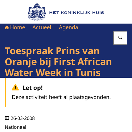
Naar de homepage van Het Koninklijk Huis
Home
Actueel
Agenda
Vu
Toespraak Prins van
Oranje bij First African
Water Week in Tunis
Let op!
Deze activiteit heeft al plaatsgevonden.
26-03-2008
Nationaal