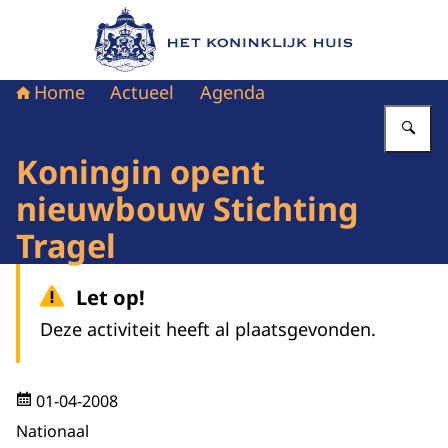
Naar de homepage van Het Koninklijk Huis
Home
Actueel
Agenda
Vu
Koningin opent
nieuwbouw Stichting
Tragel
Let op!
Deze activiteit heeft al plaatsgevonden.
01-04-2008
Nationaal