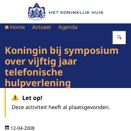
Naar de homepage van Het Koninklijk Huis
Home
Actueel
Agenda
Vu
Koningin bij symposium
over vijftig jaar
telefonische
hulpverlening
Let op!
Deze activiteit heeft al plaatsgevonden.
12-04-2008