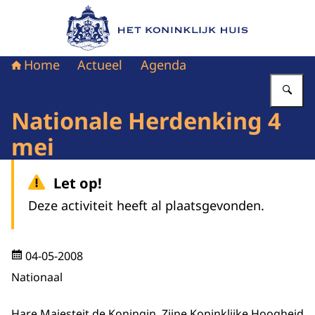
Naar de homepage van Het Koninklijk Huis
Home
Actueel
Agenda
Vu
Nationale Herdenking 4
mei
Let op!
Deze activiteit heeft al plaatsgevonden.
04-05-2008
Nationaal
Hare Majesteit de Koningin, Zijne Koninklijke Hoogheid