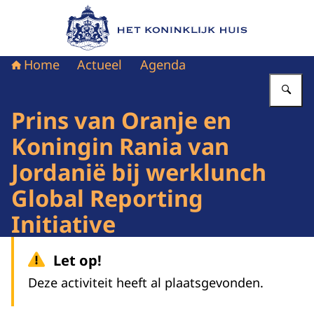
Naar de homepage van Het Koninklijk Huis
Home
Actueel
Agenda
Vu
Prins van Oranje en
Koningin Rania van
Jordanië bij werklunch
Global Reporting
Initiative
Let op!
Deze activiteit heeft al plaatsgevonden.