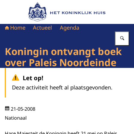
Naar de homepage van Het Koninklijk Huis
Home
Actueel
Agenda
Vu
Koningin ontvangt boek
over Paleis Noordeinde
Let op!
Deze activiteit heeft al plaatsgevonden.
21-05-2008
Nationaal
Hare Majesteit de Koningin heeft 21 mei op Paleis