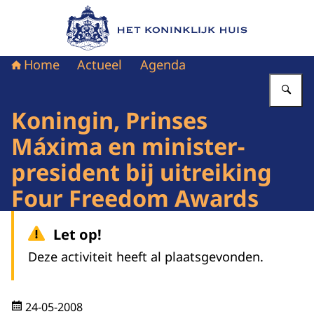
Naar de homepage van Het Koninklijk Huis
Home
Actueel
Agenda
Vu
Koningin, Prinses
Máxima en minister-
president bij uitreiking
Four Freedom Awards
Let op!
Deze activiteit heeft al plaatsgevonden.
24-05-2008