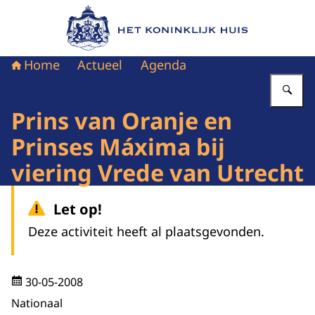
Naar de homepage van Het Koninklijk Huis
Home
Actueel
Agenda
Vu
Prins van Oranje en
Prinses Máxima bij
viering Vrede van Utrecht
Let op!
Deze activiteit heeft al plaatsgevonden.
30-05-2008
Nationaal