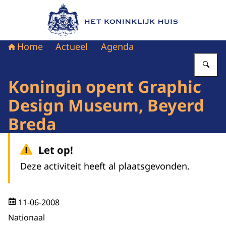
Naar de homepage van Het Koninklijk Huis
Home
Actueel
Agenda
Vu
Koningin opent Graphic
Design Museum, Beyerd
Breda
Let op!
Deze activiteit heeft al plaatsgevonden.
11-06-2008
Nationaal