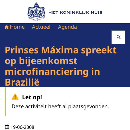
Naar de homepage van Het Koninklijk Huis
Home
Actueel
Agenda
Vu
Prinses Máxima spreekt
op bijeenkomst
microfinanciering in
Brazilië
Let op!
Deze activiteit heeft al plaatsgevonden.
19-06-2008