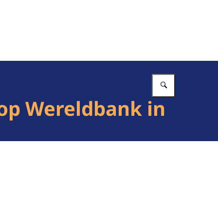
Vul in wat 
top Wereldbank in