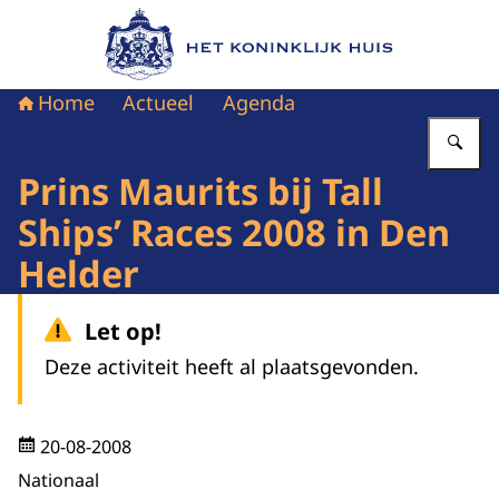
Naar de homepage van Het Koninklijk Huis
Home
Actueel
Agenda
Vu
Prins Maurits bij Tall
Ships’ Races 2008 in Den
Helder
Let op!
Deze activiteit heeft al plaatsgevonden.
20-08-2008
Nationaal