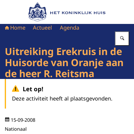
Naar de homepage van Het Koninklijk Huis
Home
Actueel
Agenda
Vu
Uitreiking Erekruis in de
Huisorde van Oranje aan
de heer R. Reitsma
Let op!
Deze activiteit heeft al plaatsgevonden.
15-09-2008
Nationaal