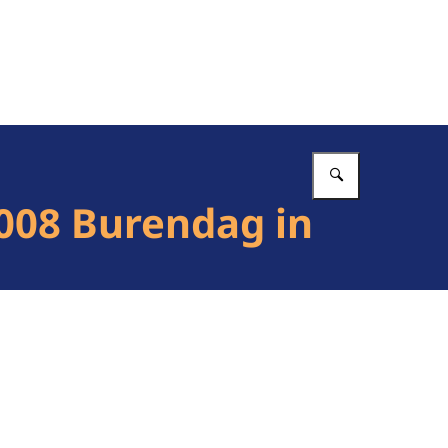
Vul in wat 
008 Burendag in