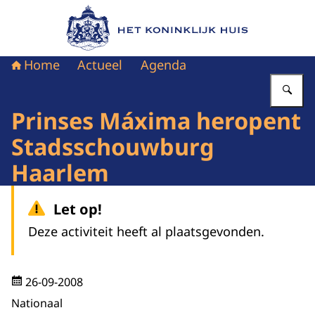
Naar de homepage van Het Koninklijk Huis
Home
Actueel
Agenda
Vu
Prinses Máxima heropent
Stadsschouwburg
Haarlem
Let op!
Deze activiteit heeft al plaatsgevonden.
26-09-2008
Nationaal