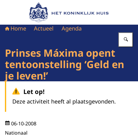
Naar de homepage van Het Koninklijk Huis
Home
Actueel
Agenda
Vu
Prinses Máxima opent
tentoonstelling ‘Geld en
je leven!’
Let op!
Deze activiteit heeft al plaatsgevonden.
06-10-2008
Nationaal