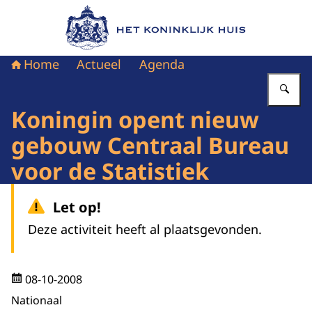
Naar de homepage van Het Koninklijk Huis
Home
Actueel
Agenda
Vu
Koningin opent nieuw
gebouw Centraal Bureau
voor de Statistiek
Let op!
Deze activiteit heeft al plaatsgevonden.
08-10-2008
Nationaal