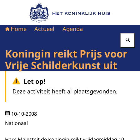
Naar de homepage van Het Koninklijk Huis
Home
Actueel
Agenda
Vu
Koningin reikt Prijs voor
Vrije Schilderkunst uit
Let op!
Deze activiteit heeft al plaatsgevonden.
10-10-2008
Nationaal
Hare Majesteit de Koningin reikt vrijdagmiddag 10