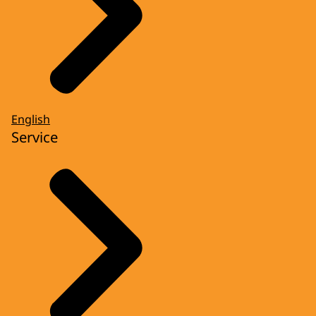
English
Service