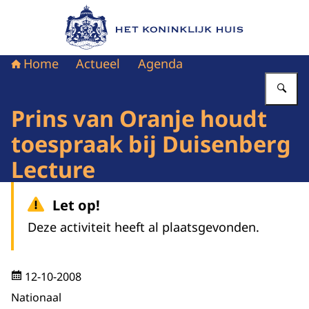
Naar de homepage van Het Koninklijk Huis
Home
Actueel
Agenda
Vu
Prins van Oranje houdt
toespraak bij Duisenberg
Lecture
Let op!
Deze activiteit heeft al plaatsgevonden.
12-10-2008
Nationaal