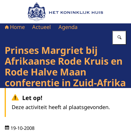
Naar de homepage van Het Koninklijk Huis
Home
Actueel
Agenda
Vu
Prinses Margriet bij
Afrikaanse Rode Kruis en
Rode Halve Maan
conferentie in Zuid-Afrika
Let op!
Deze activiteit heeft al plaatsgevonden.
19-10-2008