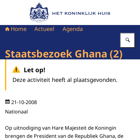
Naar de homepage van Het Koninklijk Huis
Home
Actueel
Agenda
Vu
Staatsbezoek Ghana (2)
Let op!
Deze activiteit heeft al plaatsgevonden.
21-10-2008
Nationaal
Op uitnodiging van Hare Majesteit de Koningin
brengen de President van de Republiek Ghana, de