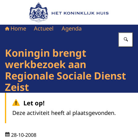
Naar de homepage van Het Koninklijk Huis
Home
Actueel
Agenda
Vu
Koningin brengt
werkbezoek aan
Regionale Sociale Dienst
Zeist
Let op!
Deze activiteit heeft al plaatsgevonden.
28-10-2008