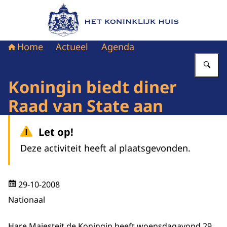
Naar de homepage van Het Koninklijk Huis
Home
Actueel
Agenda
Vu
Koningin biedt diner
Raad van State aan
Let op!
Deze activiteit heeft al plaatsgevonden.
29-10-2008
Nationaal
Hare Majesteit de Koningin heeft woensdagavond 29