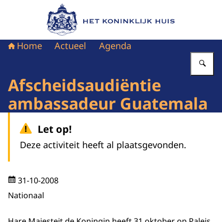
Naar de homepage van Het Koninklijk Huis
Home
Actueel
Agenda
Vu
Afscheidsaudiëntie
ambassadeur Guatemala
Let op!
Deze activiteit heeft al plaatsgevonden.
31-10-2008
Nationaal
Hare Majesteit de Koningin heeft 31 oktober op Paleis