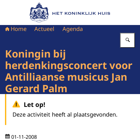
Naar de homepage van Het Koninklijk Huis
Home
Actueel
Agenda
Vu
Koningin bij
herdenkingsconcert voor
Antilliaanse musicus Jan
Gerard Palm
Let op!
Deze activiteit heeft al plaatsgevonden.
01-11-2008