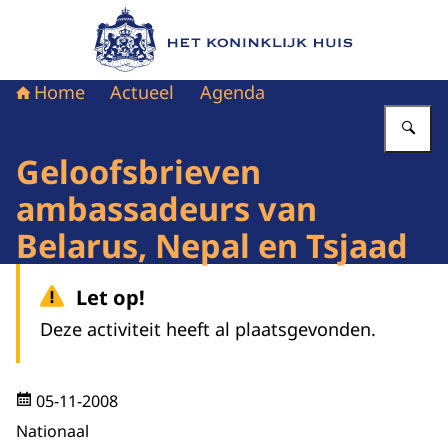
Naar de homepage van Het Koninklijk Huis
Home
Actueel
Agenda
Vu
Geloofsbrieven
ambassadeurs van
Belarus, Nepal en Tsjaad
Let op!
Deze activiteit heeft al plaatsgevonden.
05-11-2008
Nationaal