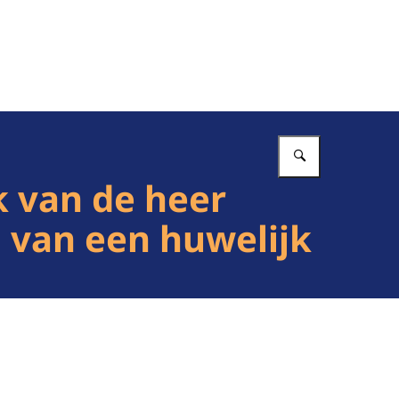
Vul in wat 
k van de heer
l van een huwelijk