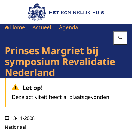
Naar de homepage van Het Koninklijk Huis
Home
Actueel
Agenda
Vu
Prinses Margriet bij
symposium Revalidatie
Nederland
Let op!
Deze activiteit heeft al plaatsgevonden.
13-11-2008
Nationaal