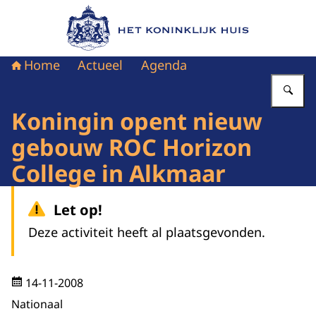
Naar de homepage van Het Koninklijk Huis
Home
Actueel
Agenda
Vu
Koningin opent nieuw
gebouw ROC Horizon
College in Alkmaar
Let op!
Deze activiteit heeft al plaatsgevonden.
14-11-2008
Nationaal