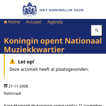
Naar de homepage van Het Koninklijk Huis
Home
Actueel
Agenda
Vu
Koningin opent Nationaal
Muziekkwartier
Let op!
Deze activiteit heeft al plaatsgevonden.
21-11-2008
Nationaal
Hare Majesteit de Koningin opent vrijdag 21 november