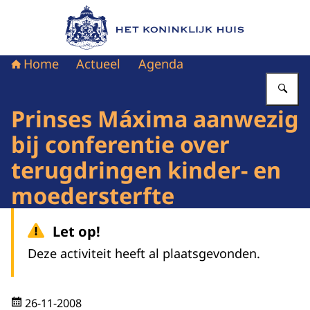
Naar de homepage van Het Koninklijk Huis
Home
Actueel
Agenda
Vu
Prinses Máxima aanwezig
bij conferentie over
terugdringen kinder- en
moedersterfte
Let op!
Deze activiteit heeft al plaatsgevonden.
26-11-2008