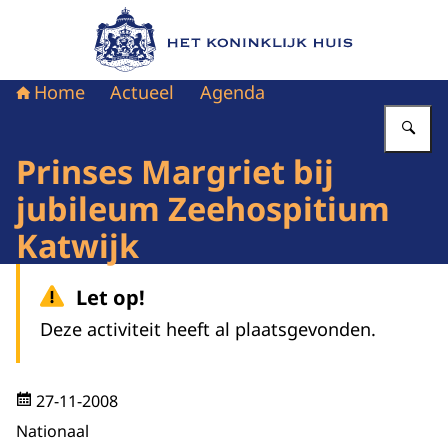
Naar de homepage van Het Koninklijk Huis
Home
Actueel
Agenda
Vu
Prinses Margriet bij
jubileum Zeehospitium
Katwijk
Let op!
Deze activiteit heeft al plaatsgevonden.
27-11-2008
Nationaal