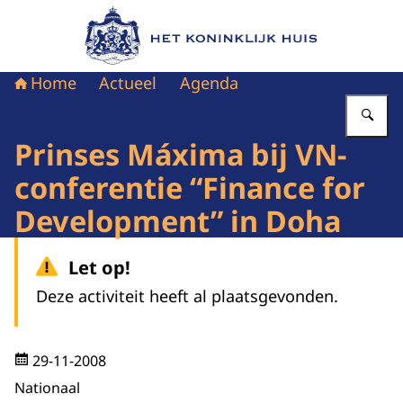
Naar de homepage van Het Koninklijk Huis
Home
Actueel
Agenda
Vu
Prinses Máxima bij VN-
conferentie “Finance for
Development” in Doha
Let op!
Deze activiteit heeft al plaatsgevonden.
29-11-2008
Nationaal